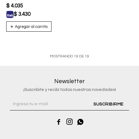
Circonias
$
4.035
$
3.430
MOSTRANDO
19
DE
19
Newsletter
¡Suscribite y recibí todas nuestras novedades!
SUSCRIBIRME


