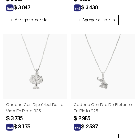
$
3.047
$
3.430
Cadena Con Dije árbol De La
Cadena Con Dije De Elefante
Vida En Plata 925
En Plata 925
$
3.735
$
2.985
$
3.175
$
2.537