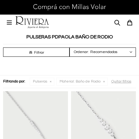

PULSERAS PDPAOLA BAÑO DE RODIO
Recomendados
Filtrando por:
Pulseras
Material:
Baño de Rodio
Quitar filtros