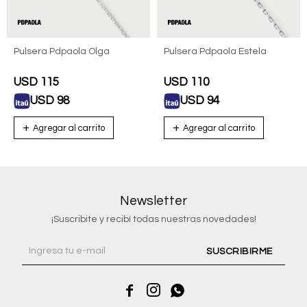
Pulsera Pdpaola Olga
Pulsera Pdpaola Estela
USD
115
USD
110
USD
98
USD
94
Newsletter
¡Suscribite y recibí todas nuestras novedades!
SUSCRIBIRME


