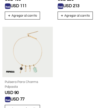
USD
111
USD
213
Pulsera Para Charms
Pdpaola
USD
90
USD
77