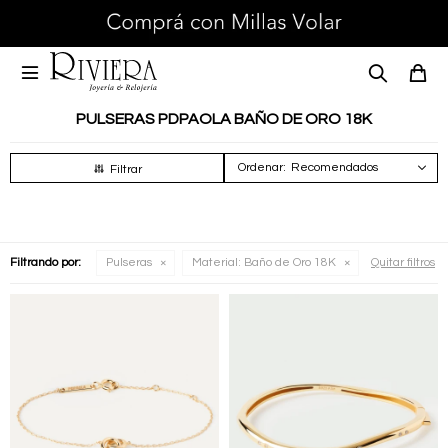

PULSERAS PDPAOLA BAÑO DE ORO 18K
Recomendados
Filtrando por:
Pulseras
Material:
Baño de Oro 18K
Quitar filtros