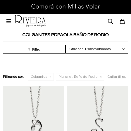

COLGANTES PDPAOLA BAÑO DE RODIO
Recomendados
Filtrando por:
Colgantes
Material:
Baño de Rodio
Quitar filtros